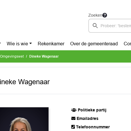
Zoeken
Wie is wie
Rekenkamer
Over de gemeenteraad
Con
 Omgevingswet
Dineke Wagenaar
ineke Wagenaar
Politieke partij
Emailadres
Telefoonnummer