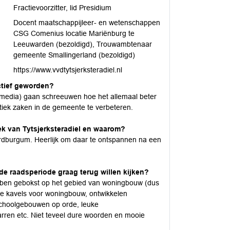
Fractievoorzitter, lid Presidium
Docent maatschappijleer- en wetenschappen
CSG Comenius locatie Mariënburg te
Leeuwarden (bezoldigd), Trouwambtenaar
gemeente Smallingerland (bezoldigd)
https://www.vvdtytsjerksteradiel.nl
ctief geworden?
al media) gaan schreeuwen hoe het allemaal beter
tiek zaken in de gemeente te verbeteren.
ek van Tytsjerksteradiel en waarom?
rdburgum. Heerlijk om daar te ontspannen na een
de raadsperiode graag terug willen kijken?
bben gebokst op het gebied van woningbouw (dus
uwe kavels voor woningbouw, ontwikkelen
, schoolgebouwen op orde, leuke
rren etc. Niet teveel dure woorden en mooie