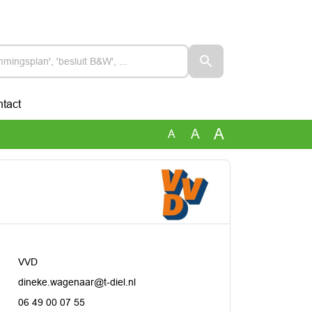
tact
A
A
A
VVD
dineke.wagenaar@t-diel.nl
06 49 00 07 55