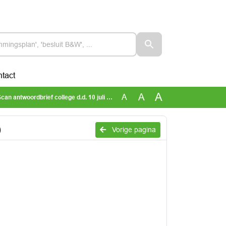
tact
A
A
A
ntwoordbrief college d.d. 10 juli 2025 (geanonimiseerd)
)
Vorige pagina