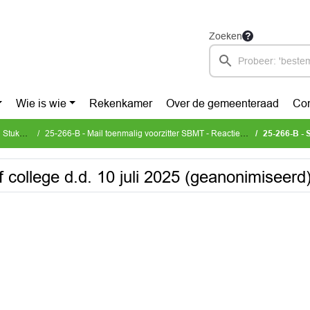
Zoeken
Wie is wie
Rekenkamer
Over de gemeenteraad
Con
n (LIST)
25-266-B - Mail toenmalig voorzitter SBMT - Reactie op antwoordbrief college
25-266-B - Scan a
 college d.d. 10 juli 2025 (geanonimiseerd