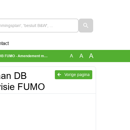
tact
A
A
A
- Amendement missie en visie FUMO
 aan DB
Vorige pagina
visie FUMO