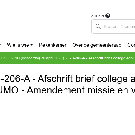
Zoeken
Wie is wie
Rekenkamer
Over de gemeenteraad
Con
ADERING (donderdag 20 april 2023)
23-206-A - Afschrift brief college aan DB FUMO 
-206-A - Afschrift brief college
UMO - Amendement missie en 