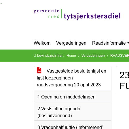
Ga naar de inhoud van deze pagina
Ga naar het zoeken
Ga naar het menu
Welkom
Vergaderingen
Raadsinformatie
U bevindt zich hier:
Home
Vergaderingen
RAADSVERG
Vastgestelde besluitenlijst en
23
lijst toezeggingen
F
raadsvergadering 20 april 2023
1 Opening en mededelingen
2 Vaststellen agenda
(besluitvormend)
3 Vragenhalfuurtje (informerend)