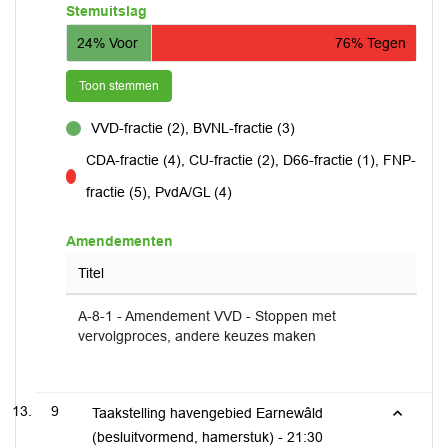
Stemuitslag
24% Voor
76% Tegen
Toon stemmen
VVD-fractie (2), BVNL-fractie (3)
voor
CDA-fractie (4), CU-fractie (2), D66-fractie (1), FNP-
tegen
fractie (5), PvdA/GL (4)
Amendementen
Titel
A-8-1 - Amendement VVD - Stoppen met
vervolgproces, andere keuzes maken
9
Taakstelling havengebied Earnewâld
(besluitvormend, hamerstuk) -
21:30