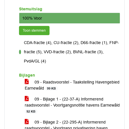
Stemuitslag
100% Voor
Toon stemmen
CDA-fractie (4), CU-fractie (2), D66-fractie (1), FNP-
fractie (5), VVD-fractie (2), BVNL-fractie (3),
voor
PvdA/GL (4)
Bijlagen
09 - Raadsvoorstel - Taakstelling Havengebied
Earnewâld
99 KB
09 - Bijlage 1 - (22-37-A) Informerend
raadsvoorstel - Voortgangsnotitie havens Earnewâld
92 KB
09 - Bijlage 2 - (22-295-A) Informerend
raadsvoorstel - Voortgang privatisering haven