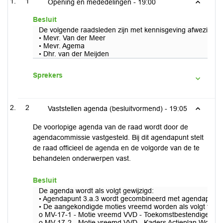
1
Opening en mededelingen -
19:00
Besluit
De volgende raadsleden zijn met kennisgeving afwezig:
• Mevr. Van der Meer
• Mevr. Agema
• Dhr. van der Meijden
Sprekers
2
Vaststellen agenda (besluitvormend) -
19:05
De voorlopige agenda van de raad wordt door de
agendacommissie vastgesteld. Bij dit agendapunt stelt
de raad officieel de agenda en de volgorde van de te
behandelen onderwerpen vast.
Besluit
De agenda wordt als volgt gewijzigd:
• Agendapunt 3.a.3 wordt gecombineerd met agendapunt 1
• De aangekondigde moties vreemd worden als volgt toe
o MV-17-1 - Motie vreemd VVD - Toekomstbestendige loca
o MV-17-2 - Motie vreemd VVD - Kaders Actieplan Wonen Ty