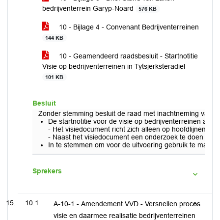
bedrijventerrein Garyp-Noard
576 KB
10 - Bijlage 4 - Convenant Bedrijventerreinen
144 KB
10 - Geamendeerd raadsbesluit - Startnotitie
Visie op bedrijventerreinen in Tytsjerksteradiel
101 KB
Besluit
Zonder stemming besluit de raad met inachtneming van
De startnotitie voor de visie op bedrijventerreinen als vo
- Het visiedocument richt zich alleen op hoofdlijnen en 
- Naast het visiedocument een onderzoek te doen naar 
In te stemmen om voor de uitvoering gebruik te maken 
Sprekers
10.1
A-10-1 - Amendement VVD - Versnellen proces
visie en daarmee realisatie bedrijventerreinen