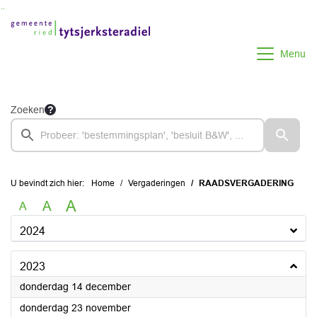
Ga naar de inhoud van deze pagina
Ga naar het zoeken
Ga naar het menu
Menu
Zoeken
U bevindt zich hier:
Home
Vergaderingen
RAADSVERGADERING
A
A
A
2024
2023
2023
donderdag 14 december
2023
donderdag 23 november