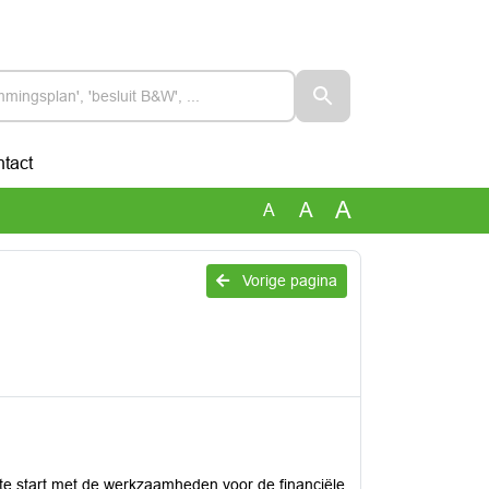
tact
A
A
A
Vorige pagina
e start met de werkzaamheden voor de financiële