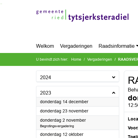
Ga naar de inhoud van deze pagina
Ga naar het zoeken
Ga naar het menu
Welkom
Vergaderingen
Raadsinformatie
U bevindt zich hier:
Home
Vergaderingen
RAADSVE
2024
R
Beha
2023
do
2023
donderdag 14 december
12:5
2023
donderdag 23 november
Loca
2023
donderdag 2 november
Begrotingsvergadering
Voorz
2023
donderdag 12 oktober
Toel