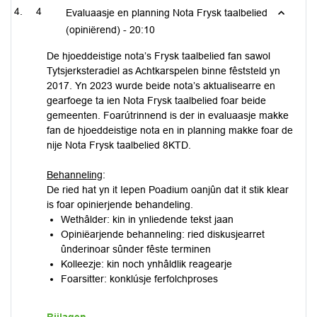
4
Evaluaasje en planning Nota Frysk taalbelied
(opiniërend) -
20:10
De hjoeddeistige nota’s Frysk taalbelied fan sawol
Tytsjerksteradiel as Achtkarspelen binne fêststeld yn
2017. Yn 2023 wurde beide nota’s aktualisearre en
gearfoege ta ien Nota Frysk taalbelied foar beide
gemeenten. Foarútrinnend is der in evaluaasje makke
fan de hjoeddeistige nota en in planning makke foar de
nije Nota Frysk taalbelied 8KTD.
Behanneling
:
De ried hat yn it Iepen Poadium oanjûn dat it stik klear
is foar opinierjende behandeling.
Wethâlder: kin in ynliedende tekst jaan
Opiniëarjende behanneling: ried diskusjearret
ûnderinoar sûnder fêste terminen
Kolleezje: kin noch ynhâldlik reagearje
Foarsitter: konklúsje ferfolchproses