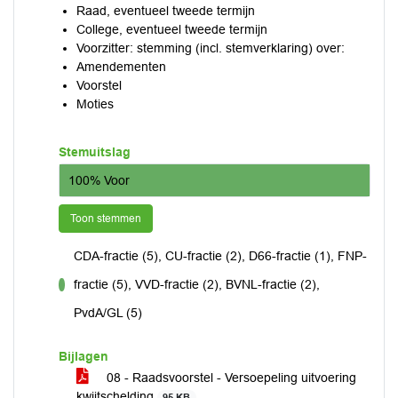
Raad, eventueel tweede termijn
College, eventueel tweede termijn
Voorzitter: stemming (incl. stemverklaring) over:
Amendementen
Voorstel
Moties
Stemuitslag
100% Voor
Toon stemmen
CDA-fractie (5), CU-fractie (2), D66-fractie (1), FNP-
fractie (5), VVD-fractie (2), BVNL-fractie (2),
voor
PvdA/GL (5)
Bijlagen
08 - Raadsvoorstel - Versoepeling uitvoering
kwijtschelding
95 KB