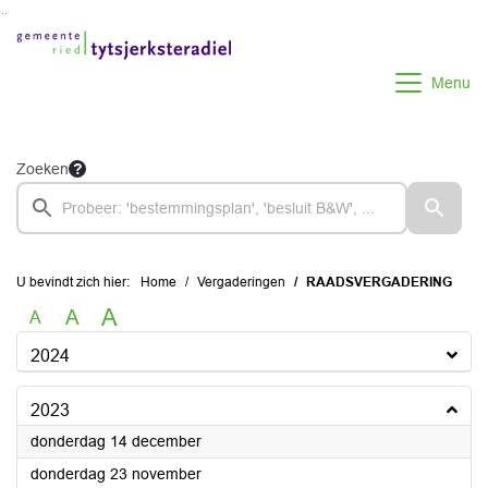
Ga naar de inhoud van deze pagina
Ga naar het zoeken
Ga naar het menu
Menu
Zoeken
U bevindt zich hier:
Home
Vergaderingen
RAADSVERGADERING
A
A
A
2024
2023
2023
donderdag 14 december
2023
donderdag 23 november