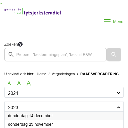
Ga naar de inhoud van deze pagina
Ga naar het zoeken
Ga naar het menu
Menu
Zoeken
U bevindt zich hier:
Home
Vergaderingen
RAADSVERGADERING
A
A
A
2024
2023
2023
donderdag 14 december
2023
donderdag 23 november