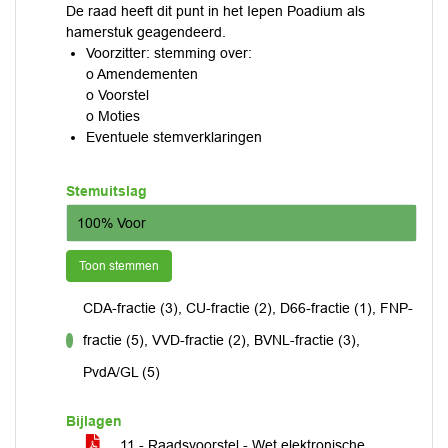
De raad heeft dit punt in het Iepen Poadium als
hamerstuk geagendeerd.
Voorzitter: stemming over:
o Amendementen
o Voorstel
o Moties
Eventuele stemverklaringen
Stemuitslag
100% Voor
Toon stemmen
CDA-fractie (3), CU-fractie (2), D66-fractie (1), FNP-
fractie (5), VVD-fractie (2), BVNL-fractie (3),
voor
PvdA/GL (5)
Bijlagen
11 - Raadsvoorstel - Wet elektronische