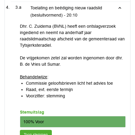
3.a
Toelating en beëdiging nieuw raadslid
(besluitvormend) -
20:10
Dhr. C. Zuidema (BVNL) heeft een ontslagverzoek
ingediend en neemt na anderhalf jaar
raadslidmaatschap afscheid van de gemeenteraad van
Tytsjerksteradiel.
De vrijgekomen zetel zal worden ingenomen door dhr.
B. de Vries uit Sumar.
Behandelwijze
:
Commissie geloofsbrieven licht het advies toe
Raad, evt. eerste termijn
Voorzitter: stemming
Stemuitslag
100% Voor
Toon stemmen