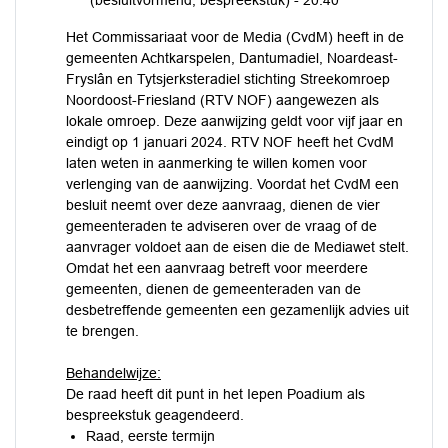
(besluitvormend, bespreekstuk) -
20:40
Het Commissariaat voor de Media (CvdM) heeft in de
gemeenten Achtkarspelen, Dantumadiel, Noardeast-
Fryslân en Tytsjerksteradiel stichting Streekomroep
Noordoost-Friesland (RTV NOF) aangewezen als
lokale omroep. Deze aanwijzing geldt voor vijf jaar en
eindigt op 1 januari 2024. RTV NOF heeft het CvdM
laten weten in aanmerking te willen komen voor
verlenging van de aanwijzing. Voordat het CvdM een
besluit neemt over deze aanvraag, dienen de vier
gemeenteraden te adviseren over de vraag of de
aanvrager voldoet aan de eisen die de Mediawet stelt.
Omdat het een aanvraag betreft voor meerdere
gemeenten, dienen de gemeenteraden van de
desbetreffende gemeenten een gezamenlijk advies uit
te brengen.
Behandelwijze:
De raad heeft dit punt in het Iepen Poadium als
bespreekstuk geagendeerd.
Raad, eerste termijn