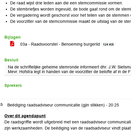
De raad wijst drie leden aan die een stemcommissie vormen.
De stembriefjes worden ingevuld, de bode gaat rond om de stemb
De vergadering wordt geschorst voor het tellen van de stemmen
De voorzitter van de stemcommissie maakt de uitslag van de st
Bijlagen
03a - Raadsvoorstel - Benoeming burgerlid
124 KB
Besluit
Na de schriftelijke geheime stemronde informeert dhr. J.W. Sietsm
Mevr. Hofstra legt in handen van de voorzitter de belofte af in de Fr
Sprekers
.b
Beëdiging raadsadviseur communicatie (gjin stikken) -
20:25
Over dit agendapunt
:
De raadsgriffie wordt uitgebreid met een raadsadviseur communicati
zijn werkzaamheden. De beëdiging van de raadsadviseur vindt plaat