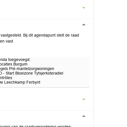
stgesteld. Bij dit agendapunt stelt de raad
en vast.
enda toegevoegd:
ocaties Burgum
egels Pré-mantelzorgwoningen
 Start Bloeizone Tytsjerksteradiel
ntrôles
De Leechkamp Ferbynt
anvang van de raadsvergadering worden