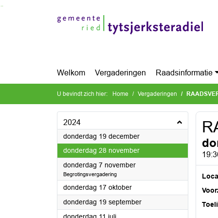
Ga naar de inhoud van deze pagina
Ga naar het zoeken
Ga naar het menu
Welkom
Vergaderingen
Raadsinformatie
U bevindt zich hier:
Home
Vergaderingen
RAADSVE
2024
R
2024
donderdag 19 december
do
2024
donderdag 28 november
19:3
2024
donderdag 7 november
Begrotingsvergadering
Loca
2024
donderdag 17 oktober
Voorz
2024
donderdag 19 september
Toel
2024
donderdag 11 juli