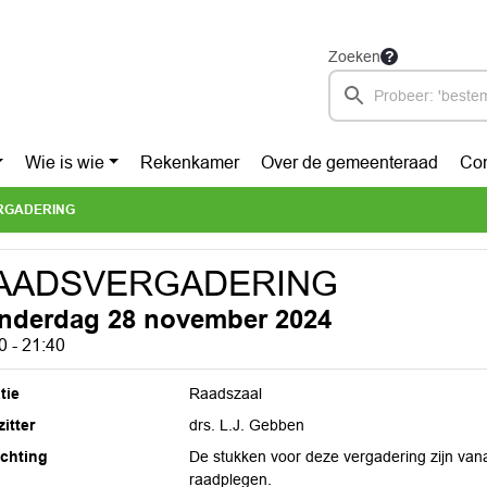
Zoeken
Wie is wie
Rekenkamer
Over de gemeenteraad
Con
RGADERING
AADSVERGADERING
nderdag 28 november 2024
0 - 21:40
tie
Raadszaal
itter
drs. L.J. Gebben
ichting
De stukken voor deze vergadering zijn van
raadplegen.