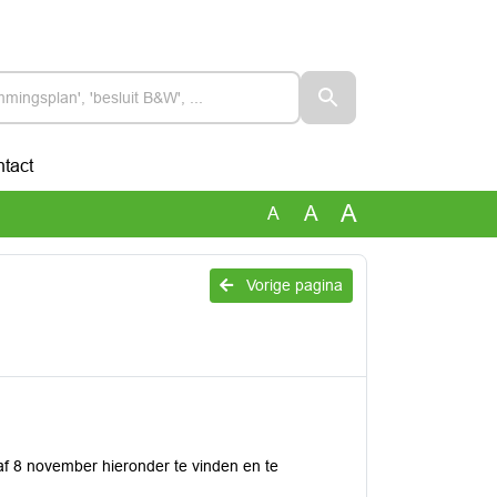
tact
A
A
A
Vorige pagina
af 8 november hieronder te vinden en te