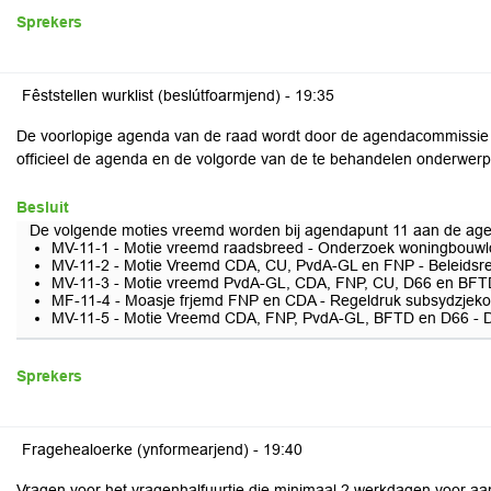
Sprekers
Fêststellen wurklist (beslútfoarmjend) -
19:35
De voorlopige agenda van de raad wordt door de agendacommissie va
officieel de agenda en de volgorde van de te behandelen onderwerp
Besluit
De volgende moties vreemd worden bij agendapunt 11 aan de ag
MV-11-1 - Motie vreemd raadsbreed - Onderzoek woningbouwl
MV-11-2 - Motie Vreemd CDA, CU, PvdA-GL en FNP - Beleidsr
MV-11-3 - Motie vreemd PvdA-GL, CDA, FNP, CU, D66 en BFTD -
MF-11-4 - Moasje frjemd FNP en CDA - Regeldruk subsydzjeko
MV-11-5 - Motie Vreemd CDA, FNP, PvdA-GL, BFTD en D66 - 
Sprekers
Fragehealoerke (ynformearjend) -
19:40
Vragen voor het vragenhalfuurtje die minimaal 2 werkdagen voor a